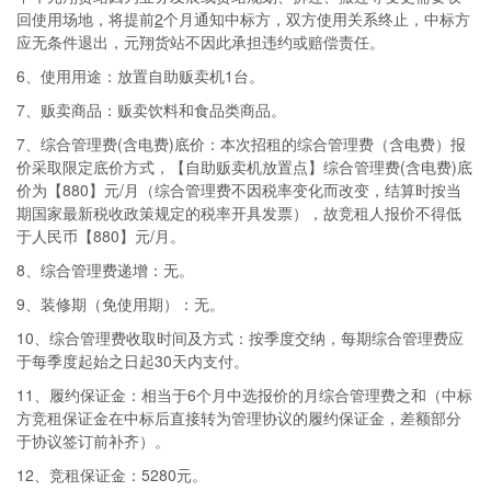
回使用场地，将提前
2
个月通知中标方，双方使用关系终止，中标方
应无条件退出，元翔货站不因此承担违约或赔偿责任。
6、使用用途：放置自助贩卖机1台。
7、贩卖商品：贩卖饮料和食品类商品。
7、综合管理费(含电费)底价：本次招租的综合管理费（含电费）报
价采取限定底价方式，【自助贩卖机放置点】综合管理费(含电费)底
价为【880】元/月（综合管理费不因税率变化而改变，结算时按当
期国家最新税收政策规定的税率开具发票），故竞租人报价不得低
于人民币【880】元/月。
8、综合管理费递增：无。
9、装修期（免使用期）：无。
10、综合管理费收取时间及方式：按季度交纳，每期综合管理费应
于每季度起始之日起30天内支付。
11、履约保证金：相当于6个月中选报价的月综合管理费之和（中标
方竞租保证金在中标后直接转为管理协议的履约保证金，差额部分
于协议签订前补齐）。
12、竞租保证金：5280元。