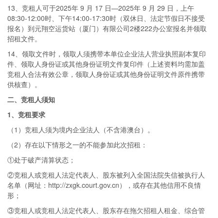
13、竞租人可于2025年 9 月 17 日—2025年 9 月 29 日，上午
08:30-12:00时、下午14:00-17:30时（双休日、法定节假日不接受
报名）到元翔空运货站（厦门）有限公司2楼222办公室报名并领取
招租文件。
14、领取文件时，领取人须携带本单位企业法人营业执照副本复印
件、领取人身份证或其他身份证明文件复印件（上述资料均需加盖
竞租人合法有效公章，领取人身份证或其他身份证明文件原件携带
供核查）。
二
、
竞租
人须知
1、
竞租
要求
（1）竞租人须为境内企业法人（不含港澳台）。
（2）存在以下情形之一的不能参加此次招租：
①处于破产清算状态；
②竞租人或竞租人法定代表人、股东被列入全国法院失信被执行人
名单（网址：http://zxgk.court.gov.cn），或存在其他信用不良情
形；
③竞租人或竞租人法定代表人、股东存在拖欠招租人租金、综合管