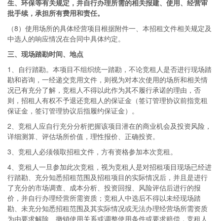
生、环保等有关规定，并自行办理所需的相关报建、使用、经营审
批手续，承担所有费用和责任。
（8）使用场所的具体经营项目根据附件一、本招租文件相关规定及
中选人的响应情况在合同中具体约定。
三
、现场踏勘时间、地点
1、自行踏勘。本项目不组织统一踏勘，不论竞租人是否进行现场踏
勘和咨询，一经递交竞用文件，则视为对本次使用的场所和相关情
况已有充分了解，竞租人不得以此作为其不履行承诺的理由，否
则，招租人有权不予退还竞租人的保证金（签订管理协议前指竞租
保证金，签订管理协议后指履约保证金）。
2、竞租人应自行充分分析把握该项目潜在的商业机会及投资风险，
详细测算、评估场所价值，理性报价、正确投资。
3、竞租人必须领取招租文件，方有资格参加本次竞租。
4、竞租人一旦参加此次竞租，视为竞租人是对招租项目现场已经进
行踏勘、充分知悉招租范围及招租项目的实际情况后，并且是进行
了充分的市场调查、成本分析、投资回报、风险评估后进行的报
价，并自行办理经营所需资质；竞租人中选后不得以未经现场踏
勘、未充分知悉招租范围及其实际情况或无法办理经营场所需资质
为由要求解除、撤销使用关系或调整使用条件或要求赔偿，竞租人