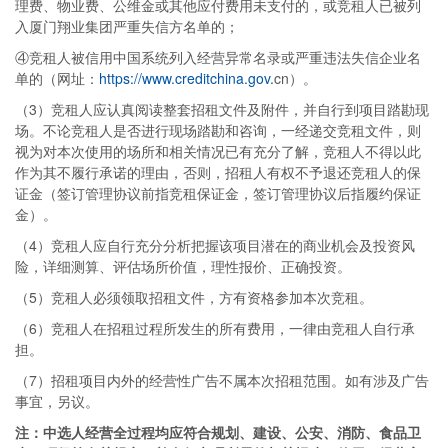
理费、物业费、公维金或其他应付费用未支付的，或竞租人已被列
入厦门翔业集团严重失信方名单的；
④竞租人被信用中国系统列入经营异常名录或严重违法失信企业名
单的（网址：
https://www.creditchina.gov.
cn）。
（3）竞租人应认真阅读整套招租文件及附件，并自行到项目踏勘现
场。不论竞租人是否进行现场踏勘和咨询，一经递交竞租文件，则
视为对本次使用的场所和相关情况已有充分了解，竞租人不得以此
作为其不履行承诺的理由，否则，招租人有权不予退还竞租人的保
证金（签订管理协议前指竞租保证金，签订管理协议后指履约保证
金）。
（4）竞租人应自行充分分析把握该项目潜在的商业机会及投资风
险，详细测算、评估场所价值，理性报价、正确投资。
（5）竞租人必须领取招租文件，方有资格参加本次竞租。
（6）竞租人在招租过程所发生的所有费用，一律由竞租人自行承
担。
（7）招租项目内外的经营性广告不属本次招租范围。如有涉及广告
事宜，另议。
注：中选人经营全过程均应符合规划、建设、公安、消防、食品卫