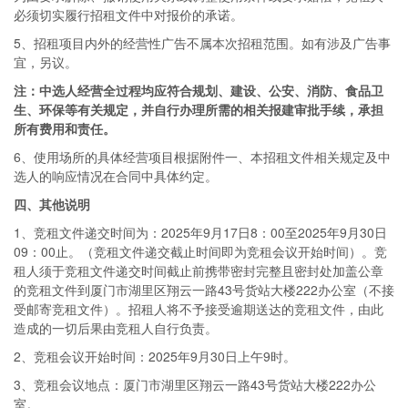
必须切实履行招租文件中对报价的承诺。
5、招租项目内外的经营性广告不属本次招租范围。如有涉及广告事
宜，另议。
注：中选人经营全过程均应符合规划、建设、公安、消防、食品卫
生、环保等有关规定，并自行办理所需的相关报建审批手续，承担
所有费用和责任。
6、使用场所的具体经营项目根据附件一、本招租文件相关规定及中
选人的响应情况在合同中具体约定。
四
、其他说明
1、竞租文件递交时间为：2025年9月17日8：00至2025年9月30日
09：00止。（竞租文件递交截止时间即为竞租会议开始时间）。竞
租人须于竞租文件递交时间截止前携带密封完整且密封处加盖公章
的竞租文件到厦门市湖里区翔云一路43号货站大楼222办公室（不接
受邮寄竞租文件）。招租人将不予接受逾期送达的竞租文件，由此
造成的一切后果由竞租人自行负责。
2、竞租会议开始时间：2025年9月30日上午9时。
3、竞租会议地点：厦门市湖里区翔云一路43号货站大楼222办公
室。